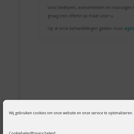
Voor bedrijven, evenementen en massages op
graag een offerte op maat voor u.
Op al onze behandelingen gelden onze
alge
Wij gebruiken cookies om onze website en onze service te optimaliseren.
Cookiebeleid
Privacy beleid