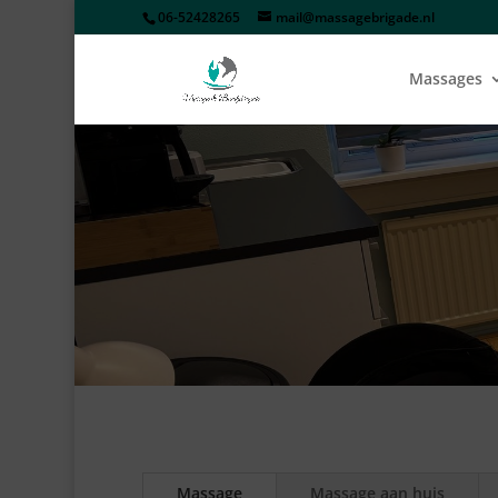
06-52428265
mail@massagebrigade.nl
Massages
Massage
Massage aan huis