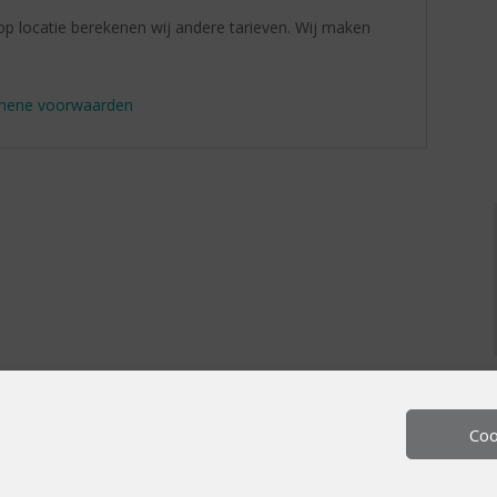
 locatie berekenen wij andere tarieven. Wij maken
mene voorwaarden
Coo