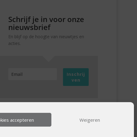
Schrijf je in voor onze
nieuwsbrief
En blijf op de hoogte van nieuwtjes en
acties.
Inschrij
ven
kies accepteren
Weigeren