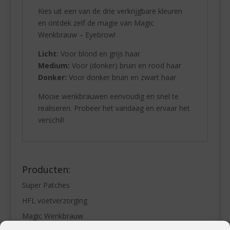
Kies uit een van de drie verkrijgbare kleuren
en ontdek zelf de magie van Magic
Wenkbrauw – Eyebrow!
Licht:
Voor blond en grijs haar
Medium:
Voor (donker) bruin en rood haar
Donker:
Voor donker bruin en zwart haar
Mooie wenkbrauwen eenvoudig en snel te
realiseren. Probeer het vandaag en ervaar het
verschil!
Producten:
Super Patches
HFL voetverzorging
Magic Wenkbrauw