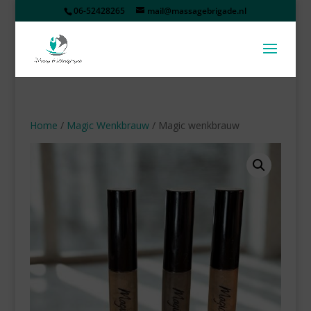
06-52428265
mail@massagebrigade.nl
Home
/
Magic Wenkbrauw
/ Magic wenkbrauw