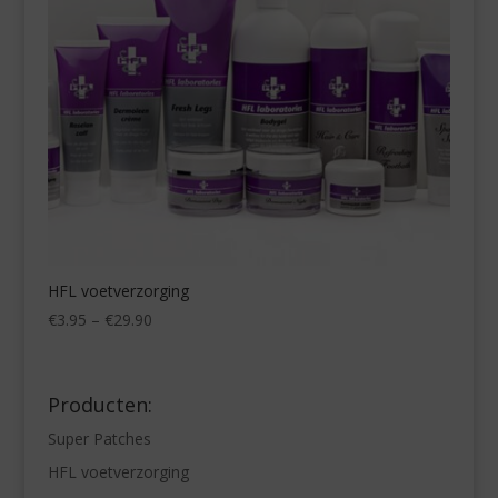
HFL voetverzorging
Price
€
3.95
–
€
29.90
range:
€3.95
through
Producten:
€29.90
Super Patches
HFL voetverzorging