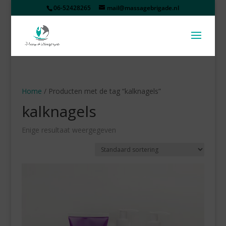
06-52428265
mail@massagebrigade.nl
Home
/ Producten met de tag “kalknagels”
kalknagels
Enige resultaat weergegeven